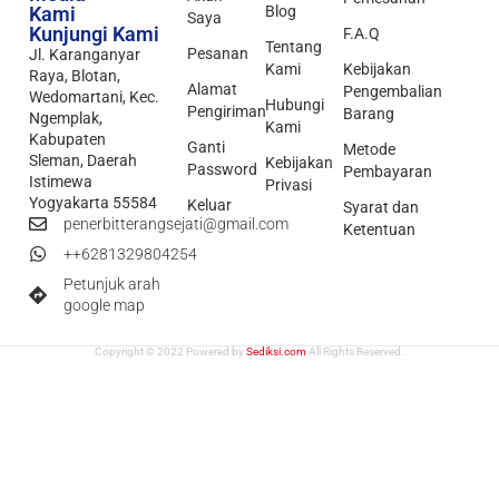
Kami
Blog
Saya
Kunjungi Kami
F.A.Q
Tentang
Pesanan
Jl. Karanganyar
Kami
Kebijakan
Raya, Blotan,
Alamat
Pengembalian
Wedomartani, Kec.
Hubungi
Pengiriman
Barang
Ngemplak,
Kami
Kabupaten
Ganti
Metode
Sleman, Daerah
Kebijakan
Password
Pembayaran
Istimewa
Privasi
Yogyakarta 55584
Keluar
Syarat dan
penerbitterangsejati@gmail.com
Ketentuan
++6281329804254
Petunjuk arah
google map
Copyright © 2022 Powered by
Sediksi.com
All Rights Reserved.