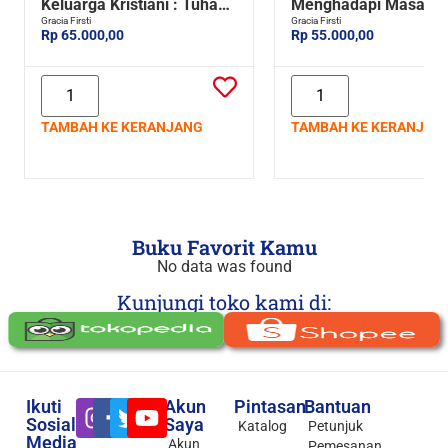
Keluarga Kristiani : Tuhan
Menghadapi Masa-M
adalah Sumber
Gracia Firsti
Sulit
Gracia Firsti
Rp 65.000,00
Rp 55.000,00
Kekuatanku
TAMBAH KE KERANJANG
TAMBAH KE KERANJAN
Buku Favorit Kamu
No data was found
Kunjungi toko kami di:
Ikuti
Akun
Pintasan
Bantuan
Sosial
Saya
Katalog
Petunjuk
Media
Akun
Pemesanan