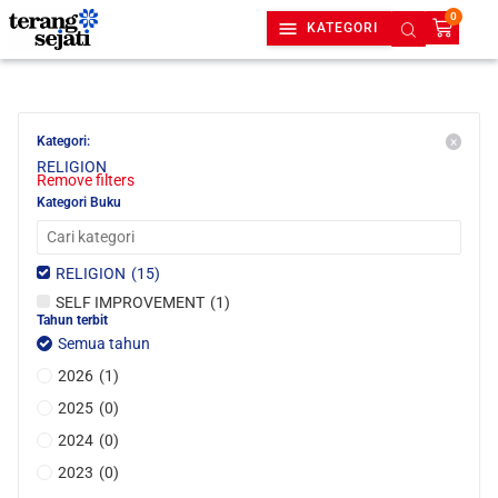
0
KATEGORI
Kategori
:
×
RELIGION
Remove filters
Kategori Buku
RELIGION
(
15
)
SELF IMPROVEMENT
(
1
)
Tahun terbit
Semua tahun
2026
(
1
)
2025
(
0
)
2024
(
0
)
2023
(
0
)