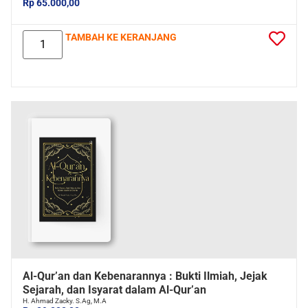
Rp 65.000,00
TAMBAH KE KERANJANG
Al-Qur’an dan Kebenarannya : Bukti Ilmiah, Jejak
Sejarah, dan Isyarat dalam Al-Qur’an
H. Ahmad Zacky. S.Ag, M.A