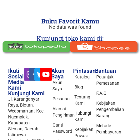
Buku Favorit Kamu
No data was found
Kunjungi toko kami di:
Ikuti
Akun
Pintasan
Bantuan
Sosial
Saya
Katalog
Petunjuk
Media
Akun
Pemesanan
Kami
Blog
Saya
Kunjungi Kami
F.A.Q
Tentang
Pesanan
Jl. Karanganyar
Kami
Kebijakan
Raya, Blotan,
Alamat
Pengembalian
Wedomartani, Kec.
Hubungi
Pengiriman
Barang
Ngemplak,
Kami
Kabupaten
Ganti
Metode
Sleman, Daerah
Kebijakan
Password
Pembayaran
Istimewa
Privasi