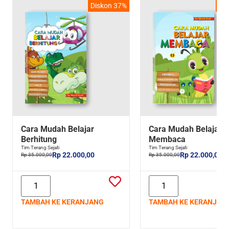
Diskon 37%
Di
Cara Mudah Belajar
Cara Mudah Belajar
Berhitung
Membaca
Tim Terang Sejati
Tim Terang Sejati
Rp 22.000,00
Rp 22.000,00
Rp 35.000,00
Rp 35.000,00
TAMBAH KE KERANJANG
TAMBAH KE KERANJAN