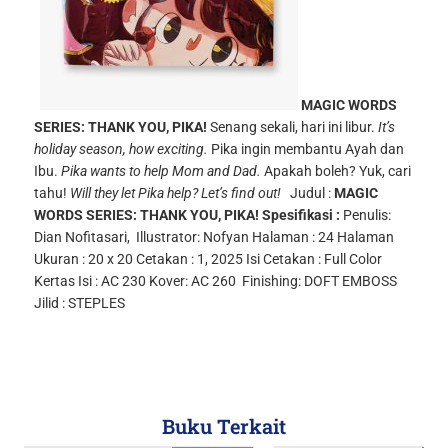
MAGIC WORDS
SERIES: THANK YOU, PIKA!
Senang sekali, hari ini libur.
It’s
holiday season, how exciting.
Pika ingin membantu Ayah dan
Ibu.
Pika wants to help Mom and Dad.
Apakah boleh? Yuk, cari
tahu!
Will they let Pika help? Let’s find out!
Judul :
MAGIC
WORDS SERIES: THANK YOU, PIKA!
Spesifikasi :
Penulis:
Dian Nofitasari,
Illustrator: Nofyan
Halaman : 24 Halaman
Ukuran : 20 x 20
Cetakan : 1, 2025
Isi Cetakan : Full Color
Kertas Isi : AC 230
Kover: AC 260
Finishing: DOFT EMBOSS
Jilid : STEPLES
Buku Terkait