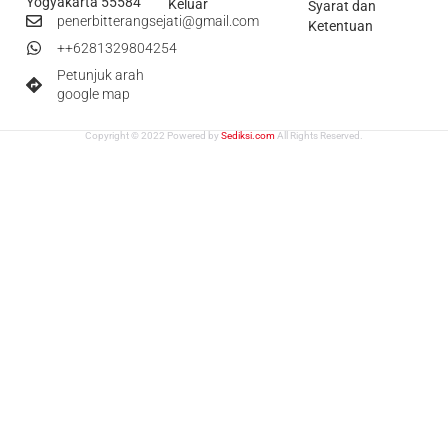
Yogyakarta 55584
Keluar
Syarat dan
penerbitterangsejati@gmail.com
Ketentuan
++6281329804254
Petunjuk arah
google map
Copyright © 2022 Powered by
Sediksi.com
All Rights Reserved.