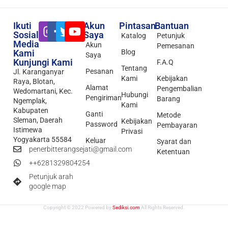
Ikuti
Akun
Pintasan
Bantuan
Sosial
Saya
Katalog
Petunjuk
Media
Akun
Pemesanan
Kami
Blog
Saya
Kunjungi Kami
F.A.Q
Tentang
Pesanan
Jl. Karanganyar
Kami
Kebijakan
Raya, Blotan,
Alamat
Pengembalian
Wedomartani, Kec.
Hubungi
Pengiriman
Barang
Ngemplak,
Kami
Kabupaten
Ganti
Metode
Sleman, Daerah
Kebijakan
Password
Pembayaran
Istimewa
Privasi
Yogyakarta 55584
Keluar
Syarat dan
penerbitterangsejati@gmail.com
Ketentuan
++6281329804254
Petunjuk arah
google map
Copyright © 2022 Powered by
Sediksi.com
All Rights Reserved.