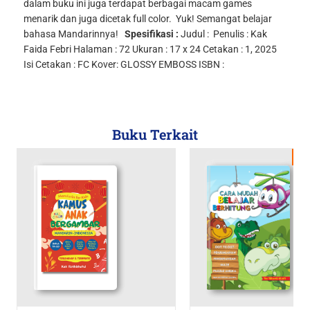
dalam buku ini juga terdapat berbagai macam games
menarik dan juga dicetak full color.
Yuk! Semangat belajar
bahasa Mandarinnya!
Spesifikasi :
Judul :
Penulis : Kak
Faida Febri
Halaman : 72
Ukuran : 17 x 24
Cetakan : 1, 2025
Isi Cetakan : FC
Kover: GLOSSY EMBOSS
ISBN :
Buku Terkait
Di