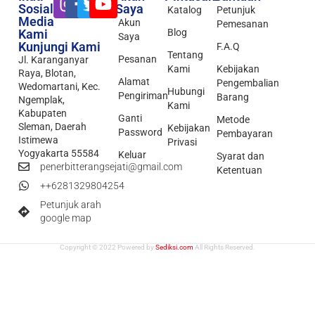
Sosial
Saya
Katalog
Petunjuk
Media
Akun
Pemesanan
Kami
Blog
Saya
Kunjungi Kami
F.A.Q
Tentang
Pesanan
Jl. Karanganyar
Kami
Kebijakan
Raya, Blotan,
Alamat
Pengembalian
Wedomartani, Kec.
Hubungi
Pengiriman
Barang
Ngemplak,
Kami
Kabupaten
Ganti
Metode
Sleman, Daerah
Kebijakan
Password
Pembayaran
Istimewa
Privasi
Yogyakarta 55584
Keluar
Syarat dan
penerbitterangsejati@gmail.com
Ketentuan
++6281329804254
Petunjuk arah
google map
Copyright © 2022 Powered by
Sediksi.com
All Rights Reserved.