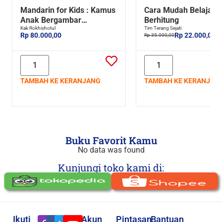
Mandarin for Kids : Kamus
Cara Mudah Belajar
Anak Bergambar
Berhitung
Mandarin-Indonesia
Kak Rokhishotul
Tim Terang Sejati
Rp 80.000,00
Rp 22.000,00
Rp 35.000,00
TAMBAH KE KERANJANG
TAMBAH KE KERANJAN
Buku Favorit Kamu
No data was found
Kunjungi toko kami di:
Ikuti
Akun
Pintasan
Bantuan