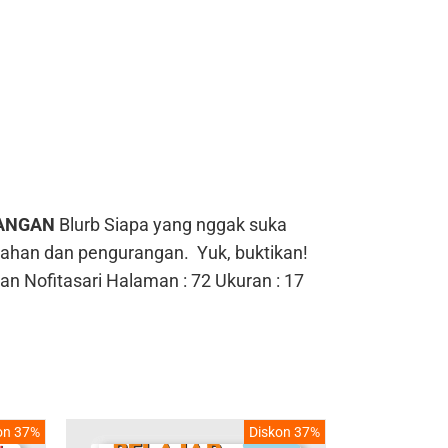
RANGAN
Blurb
Siapa yang nggak suka
umlahan dan pengurangan.
Yuk, buktikan!
an Nofitasari
Halaman : 72
Ukuran : 17
on 37%
Diskon 37%