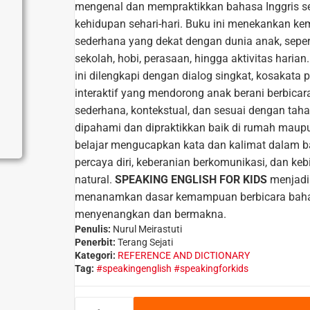
mengenal dan mempraktikkan bahasa Inggris sec
kehidupan sehari-hari. Buku ini menekankan 
sederhana yang dekat dengan dunia anak, sepert
sekolah, hobi, perasaan, hingga aktivitas harian.
ini dilengkapi dengan dialog singkat, kosakata p
interaktif yang mendorong anak berani berbica
sederhana, kontekstual, dan sesuai dengan ta
dipahami dan dipraktikkan baik di rumah maupu
belajar mengucapkan kata dan kalimat dalam b
percaya diri, keberanian berkomunikasi, dan k
natural.
SPEAKING ENGLISH FOR KIDS
menjadi 
menanamkan dasar kemampuan berbicara bahasa
menyenangkan dan bermakna.
Penulis:
Nurul Meirastuti
Penerbit:
Terang Sejati
Kategori:
REFERENCE AND DICTIONARY
Tag:
#speakingenglish #speakingforkids