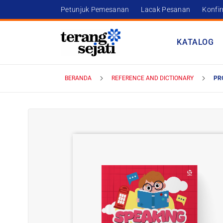
Petunjuk Pemesanan
Lacak Pesanan
Konfi
KATALOG
BERANDA
REFERENCE AND DICTIONARY
PR