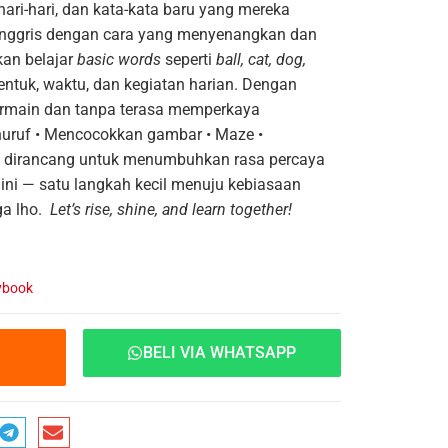
hari-hari, dan kata-kata baru yang mereka
 Inggris dengan cara yang menyenangkan dan
kan belajar
basic words
seperti
ball, cat, dog,
entuk, waktu, dan kegiatan harian.
Dengan
 bermain dan tanpa terasa memperkaya
huruf
• Mencocokkan gambar
• Maze
•
i dirancang untuk menumbuhkan rasa percaya
 dini — satu langkah kecil menuju kebiasaan
ga lho.
Let’s rise, shine, and learn together!
ybook
BELI VIA WHATSAPP