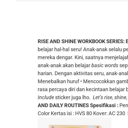
RISE AND SHINE WORKBOOK SERIES: 
belajar hal-hal seru!
Anak-anak selalu pe
mereka dengar. Kini, saatnya menjela
anak-anak akan belajar
basic words
sep
harian.
Dengan aktivitas seru, anak-an
Menebalkan huruf
• Mencocokkan gam
rasa percaya diri dan kecintaan belajar 
Include
sticker juga lho.
Let’s rise, shine
AND DAILY ROUTINES
Spesifikasi :
Pen
Color
Kertas isi : HVS 80
Kover: AC 230