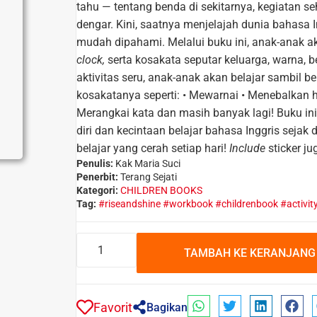
tahu — tentang benda di sekitarnya, kegiatan se
dengar. Kini, saatnya menjelajah dunia bahasa
mudah dipahami.
Melalui buku ini, anak-anak a
clock,
serta kosakata seputar keluarga, warna, b
aktivitas seru, anak-anak akan belajar sambil
kosakatanya seperti:
• Mewarnai
• Menebalkan 
Merangkai kata
dan masih banyak lagi!
Buku in
diri dan kecintaan belajar bahasa Inggris sejak
belajar yang cerah setiap hari!
Include
sticker ju
Penulis:
Kak Maria Suci
Penerbit:
Terang Sejati
Kategori:
CHILDREN BOOKS
Tag:
#riseandshine #workbook #childrenbook #activit
TAMBAH KE KERANJANG
Favorit
Bagikan