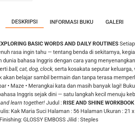
DESKRIPSI
INFORMASI BUKU
GALERI
EXPLORING BASIC WORDS AND DAILY ROUTINES
Setiap
nuh rasa ingin tahu — tentang benda di sekitarnya, kegia
jah dunia bahasa Inggris dengan cara yang menyenangka
erti
ball, cat, dog, clock,
serta kosakata seputar keluarga,
ak akan belajar sambil bermain dan tanpa terasa memper
bar
• Maze
• Merangkai kata
dan masih banyak lagi!
Buku
bahasa Inggris sejak dini — satu langkah kecil menuju keb
, and learn together!
Judul :
RISE AND SHINE WORKBOOK 
ulis:
Kak Maria Suci
Halaman : 56 Halaman
Ukuran : 21 x
Finishing: GLOSSY EMBOSS
Jilid : Steples