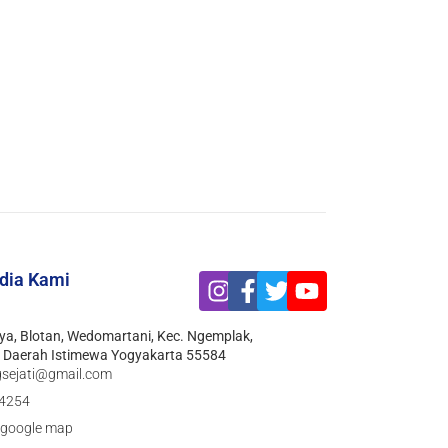
edia Kami
ya, Blotan, Wedomartani, Kec. Ngemplak,
 Daerah Istimewa Yogyakarta 55584
gsejati@gmail.com
4254
 google map