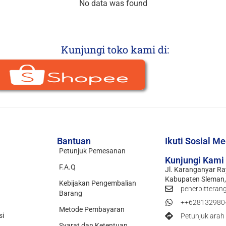
No data was found
Kunjungi toko kami di:
Bantuan
Ikuti Sosial M
Petunjuk Pemesanan
Kunjungi Kami
F.A.Q
Jl. Karanganyar Ra
Kabupaten Sleman,
Kebijakan Pengembalian
penerbitteran
Barang
++628132980
Metode Pembayaran
si
Petunjuk arah
Syarat dan Ketentuan