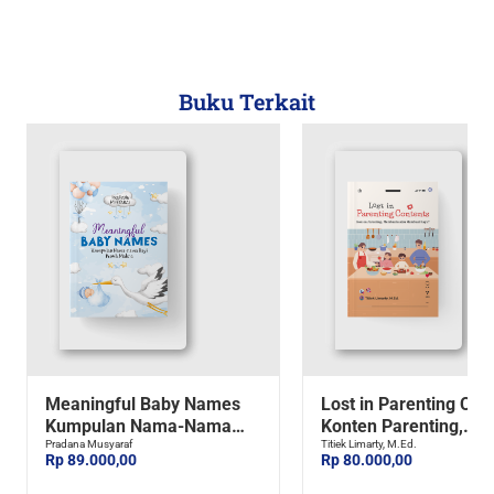
Buku Terkait
Meaningful Baby Names
Lost in Parenting Con
Kumpulan Nama-Nama
Konten Parenting,
Bayi Penuh Makna
Pradana Musyaraf
Membantu atau Mem
Titiek Limarty, M.Ed.
Rp 89.000,00
Rp 80.000,00
Ragu?