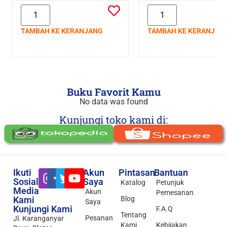
TAMBAH KE KERANJANG
TAMBAH KE KERANJAN
Buku Favorit Kamu
No data was found
Kunjungi toko kami di:
Ikuti
Akun
Pintasan
Bantuan
Sosial
Saya
Katalog
Petunjuk
Media
Akun
Pemesanan
Kami
Blog
Saya
Kunjungi Kami
F.A.Q
Tentang
Pesanan
Jl. Karanganyar
Kami
Kebijakan