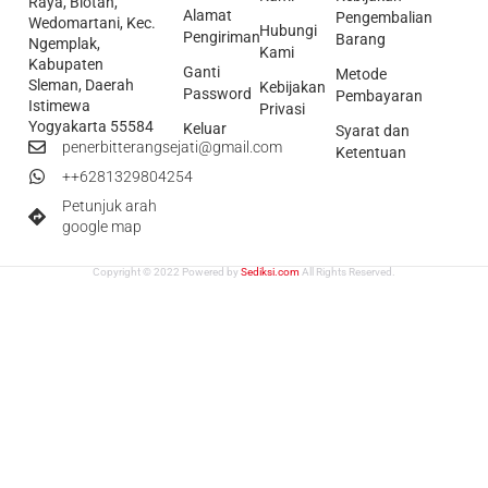
Raya, Blotan,
Alamat
Pengembalian
Wedomartani, Kec.
Hubungi
Pengiriman
Barang
Ngemplak,
Kami
Kabupaten
Ganti
Metode
Sleman, Daerah
Kebijakan
Password
Pembayaran
Istimewa
Privasi
Yogyakarta 55584
Keluar
Syarat dan
penerbitterangsejati@gmail.com
Ketentuan
++6281329804254
Petunjuk arah
google map
Copyright © 2022 Powered by
Sediksi.com
All Rights Reserved.