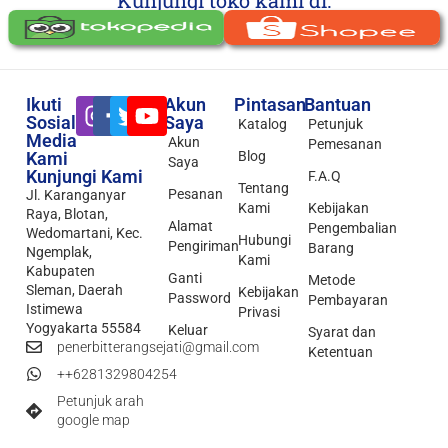
Ikuti
Akun
Pintasan
Bantuan
Sosial
Saya
Katalog
Petunjuk
Media
Akun
Pemesanan
Kami
Blog
Saya
Kunjungi Kami
F.A.Q
Tentang
Pesanan
Jl. Karanganyar
Kami
Kebijakan
Raya, Blotan,
Alamat
Pengembalian
Wedomartani, Kec.
Hubungi
Pengiriman
Barang
Ngemplak,
Kami
Kabupaten
Ganti
Metode
Sleman, Daerah
Kebijakan
Password
Pembayaran
Istimewa
Privasi
Yogyakarta 55584
Keluar
Syarat dan
penerbitterangsejati@gmail.com
Ketentuan
++6281329804254
Petunjuk arah
google map