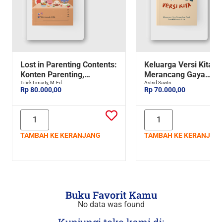
Lost in Parenting Contents:
Keluarga Versi Kita:
Konten Parenting,
Merancang Gaya
Membantu atau Membuat
Titiek Limarty, M.Ed.
Pengasuhan Anak Se
Astrid Savitri
Rp 80.000,00
Rp 70.000,00
Ragu?
Keluarga Anda
TAMBAH KE KERANJANG
TAMBAH KE KERANJAN
Buku Favorit Kamu
No data was found
Kunjungi toko kami di: