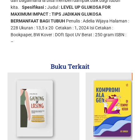
dan bagaimana ia bisa memberi dampak baik bagi tubuh
kita.
Spesifikasi :
Judul :
LEVEL UP GLUKOSA FOR
MAXIMUM IMPACT : TIPS JADIKAN GLUKOSA
BERMANFAAT BAGI TUBUH
Penulis :
Adelia Wijaya
Halaman :
228
Ukuran : 13,5 x 20
Cetakan : 1, 2024
Isi Cetakan :
Bookpaper, BW
Kover : DOft Spot UV
Berat : 250 gram
ISBN :
–
Buku Terkait
Di