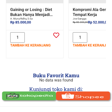
Gaining or Losing : Diet
Kompromi Ala Gen Z 
Bukan Hanya Menjadi
Tempat Kerja
Langsing, Tapi Juga
A. Muna Ridha, S.Gz
Joe Gangga
Rp 85.000,00
Rp 52.000,00
Rp 80.000,00
Menjadi Lebih Berisi dan
Ideal
TAMBAH KE KERANJANG
TAMBAH KE KERANJAN
Buku Favorit Kamu
No data was found
Kunjungi toko kami di: