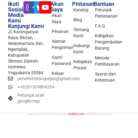
Ikuti
Akun
Pintasan
Bantuan
Sosial
Saya
Katalog
Petunjuk
Media
Akun
Pemesanan
Kami
Blog
Saya
Kunjungi Kami
F.A.Q
Tentang
Pesanan
Jl. Karanganyar
Kami
Kebijakan
Raya, Blotan,
Alamat
Pengembalian
Wedomartani, Kec.
Hubungi
Pengiriman
Barang
Ngemplak,
Kami
Kabupaten
Ganti
Metode
Sleman, Daerah
Kebijakan
Password
Pembayaran
Istimewa
Privasi
Yogyakarta 55584
Keluar
Syarat dan
penerbitterangsejati@gmail.com
Ketentuan
++6281329804254
Petunjuk arah
google map
Copyright © 2022 Powered by
Sediksi.com
All Rights Reserved.