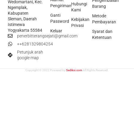
Pengembalian
Wedomartani, Kec.
Hubungi
Pengiriman
Barang
Ngemplak,
Kami
Kabupaten
Ganti
Metode
Sleman, Daerah
Kebijakan
Password
Pembayaran
Istimewa
Privasi
Yogyakarta 55584
Keluar
Syarat dan
penerbitterangsejati@gmail.com
Ketentuan
++6281329804254
Petunjuk arah
google map
Copyright © 2022 Powered by
Sediksi.com
All Rights Reserved.