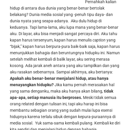
Pernahkah kalian
hidup di antara dua dunia yang benar-benar bertolak
belakang? Dunia media sosial yang -penuh tipu daya- dan
dunia nyata yang seapa-adanya.
Aku dulu hidup di
keduanya. Tapi lama-lama, aku lupa mana yang benar-benar
aku. Di layar, aku bisa menjadi sangat percaya diri. Aku tahu
kapan harus tersenyum, kapan harus menulis
caption
yang
“bijak,” kapan harus berpura-pura baik-baik saja, kapan harus
menunjukkan bahagia dan beruntungnya hidupku ini. Namun
setelah melihat kembali di balik layar, aku sering merasa
kosong. Ada jarak aneh antara yang aku tampilkan dan yang
aku rasakan sebenarnya. Sampai akhirnya, aku bertanya:
Apakah aku benar-benar menjalani hidup, atau hanya
menayangkan hidupku?
Jika kamu pernah merasakan hal
yang sama denganku, maka aku hanya akan bilang,
tidak
apa-apa, setiap manusia itu berproses.
Meski tidak semua
orang related dengan tulisan ini, tapi aku harap ini bisa
membantu sebagian orang yang sudah mulai lupa esensi
hidupnya karena terlalu sibuk dengan kepura-puraannya di
media sosial.
Yuk sama-sama kembali pulang. Kembali ke diri
kita sendiri dan menjalani hidup dengan bahagia.