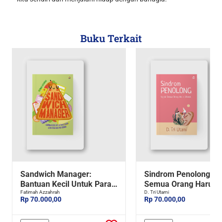
Buku Terkait
Sandwich Manager:
Sindrom Penolong: N
Bantuan Kecil Untuk Para
Semua Orang Harus
Leader Agar Tidak Merasa
Fatimah Azzahrah
Dibantu
D. Tri Utami
Rp 70.000,00
Rp 70.000,00
Sendiri