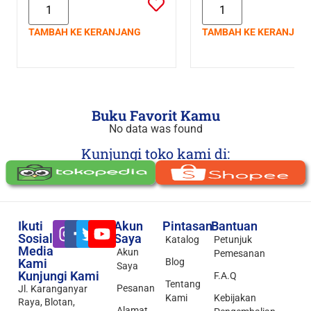
TAMBAH KE KERANJANG
TAMBAH KE KERANJAN
Buku Favorit Kamu
No data was found
Kunjungi toko kami di:
Ikuti
Akun
Pintasan
Bantuan
Sosial
Saya
Katalog
Petunjuk
Media
Akun
Pemesanan
Kami
Blog
Saya
Kunjungi Kami
F.A.Q
Tentang
Pesanan
Jl. Karanganyar
Kami
Kebijakan
Raya, Blotan,
Alamat