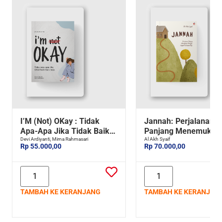
I’M (Not) OKay : Tidak
Jannah: Perjalanan
Apa-Apa Jika Tidak Baik-
Panjang Menemukan
Baik Saja
Devi Ardiyanti, Mirna Rahmasari
Bahagia dengan
Al Akh Syaif
Rp 55.000,00
Rp 70.000,00
Ketetapan-Nya
TAMBAH KE KERANJANG
TAMBAH KE KERANJAN