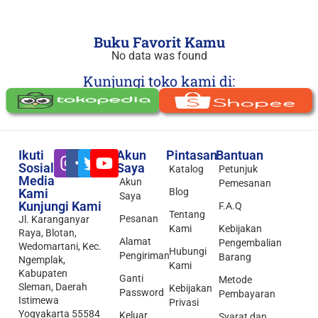
Buku Favorit Kamu
No data was found
Kunjungi toko kami di:
Ikuti
Akun
Pintasan
Bantuan
Sosial
Saya
Katalog
Petunjuk
Media
Akun
Pemesanan
Kami
Blog
Saya
Kunjungi Kami
F.A.Q
Tentang
Pesanan
Jl. Karanganyar
Kami
Kebijakan
Raya, Blotan,
Alamat
Pengembalian
Wedomartani, Kec.
Hubungi
Pengiriman
Barang
Ngemplak,
Kami
Kabupaten
Ganti
Metode
Sleman, Daerah
Kebijakan
Password
Pembayaran
Istimewa
Privasi
Yogyakarta 55584
Keluar
Syarat dan