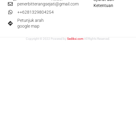
penerbitterangsejati@gmail.com
Ketentuan
++6281329804254
Petunjuk arah
google map
Copyright © 2022 Powered by
Sediksi.com
All Rights Reserved.