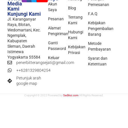
Media
Akun
Pemesanan
Kami
Blog
Saya
Kunjungi Kami
F.A.Q
Tentang
Pesanan
Jl. Karanganyar
Kami
Kebijakan
Raya, Blotan,
Alamat
Pengembalian
Wedomartani, Kec.
Hubungi
Pengiriman
Barang
Ngemplak,
Kami
Kabupaten
Ganti
Metode
Sleman, Daerah
Kebijakan
Password
Pembayaran
Istimewa
Privasi
Yogyakarta 55584
Keluar
Syarat dan
penerbitterangsejati@gmail.com
Ketentuan
++6281329804254
Petunjuk arah
google map
Copyright © 2022 Powered by
Sediksi.com
All Rights Reserved.