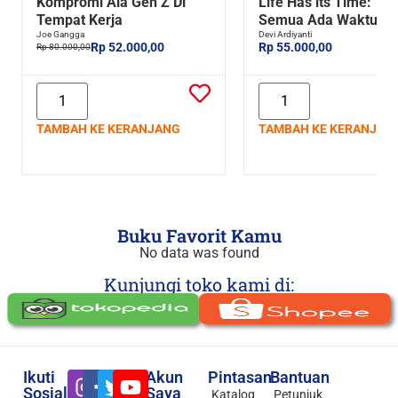
Kompromi Ala Gen Z Di
Life Has its Time: Te
Tempat Kerja
Semua Ada Waktuny
Joe Gangga
Devi Ardiyanti
Rp 52.000,00
Rp 55.000,00
Rp 80.000,00
TAMBAH KE KERANJANG
TAMBAH KE KERANJAN
Buku Favorit Kamu
No data was found
Kunjungi toko kami di:
Ikuti
Akun
Pintasan
Bantuan
Sosial
Saya
Katalog
Petunjuk