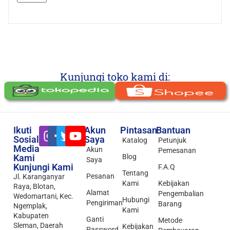
Kunjungi toko kami di:
Ikuti
Akun
Pintasan
Bantuan
Sosial
Saya
Katalog
Petunjuk
Media
Akun
Pemesanan
Kami
Blog
Saya
Kunjungi Kami
F.A.Q
Tentang
Pesanan
Jl. Karanganyar
Kami
Kebijakan
Raya, Blotan,
Alamat
Pengembalian
Wedomartani, Kec.
Hubungi
Pengiriman
Barang
Ngemplak,
Kami
Kabupaten
Ganti
Metode
Sleman, Daerah
Kebijakan
Password