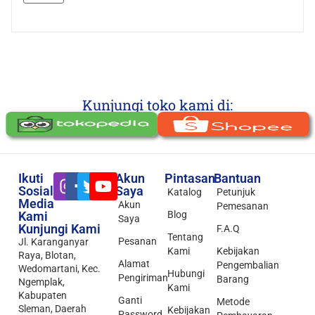
Kunjungi toko kami di:
Ikuti
Akun
Pintasan
Bantuan
Sosial
Saya
Katalog
Petunjuk
Media
Akun
Pemesanan
Kami
Blog
Saya
Kunjungi Kami
F.A.Q
Tentang
Pesanan
Jl. Karanganyar
Kami
Kebijakan
Raya, Blotan,
Alamat
Pengembalian
Wedomartani, Kec.
Hubungi
Pengiriman
Barang
Ngemplak,
Kami
Kabupaten
Ganti
Metode
Sleman, Daerah
Kebijakan
Password