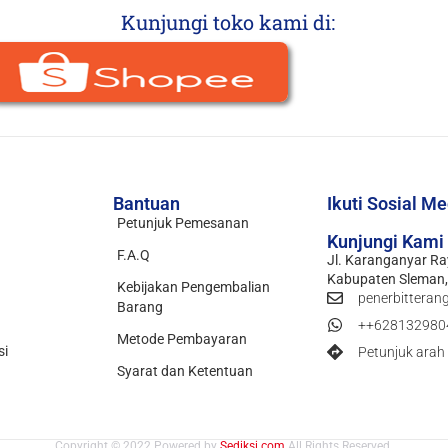
Kunjungi toko kami di:
Bantuan
Ikuti Sosial M
Petunjuk Pemesanan
Kunjungi Kami
F.A.Q
Jl. Karanganyar Ra
Kabupaten Sleman,
Kebijakan Pengembalian
penerbitteran
Barang
++628132980
Metode Pembayaran
si
Petunjuk arah
Syarat dan Ketentuan
Copyright © 2022 Powered by
Sediksi.com
All Rights Reserved.