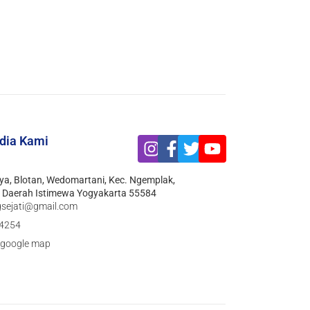
edia Kami
ya, Blotan, Wedomartani, Kec. Ngemplak,
 Daerah Istimewa Yogyakarta 55584
gsejati@gmail.com
4254
 google map